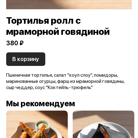
Тортилья ролл с
мраморной говядиной
380 ₽
В корзину
Пшеничная тортилья, салат "коул слоу", помидоры,
маринованные огурцы, фарш из мраморной говядины,
сыр чеддер, соус "Коктейль-трюфель"
Мы рекомендуем