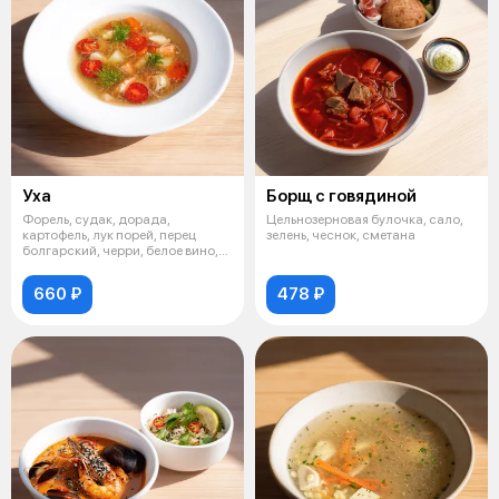
Уха
Борщ с говядиной
Форель, судак, дорада,
Цельнозерновая булочка, сало,
картофель, лук порей, перец
зелень, чеснок, сметана
болгарский, черри, белое вино,
зелень
660 ₽
478 ₽