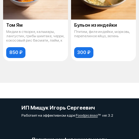
Том Ям
Бульон из индейки
Мидии в створке, кальмары,
Птитим, филе индейки, морковь,
лангустин, грибы шиитаке, черри,
перепелиное яйцо, зелень
кокосовый рис басмати, лайм, к
850 ₽
300 ₽
ИП Мищук Игорь Сергеевич
Работает на эффективном ядре
Foodpicásso
ver. 3.2