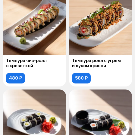
Темпура чиз-ролл
Темпура ролл с угрем
с креветкой
и луком криспи
480 ₽
580 ₽