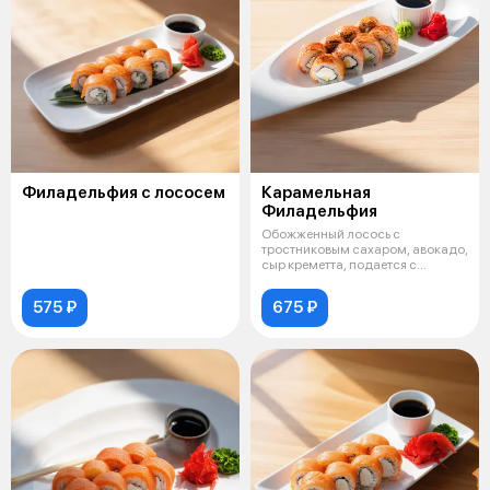
Филадельфия с лососем
Карамельная
Филадельфия
Обожженный лосось с
тростниковым сахаром, авокадо,
сыр креметта, подается с
морской крупно
575 ₽
675 ₽