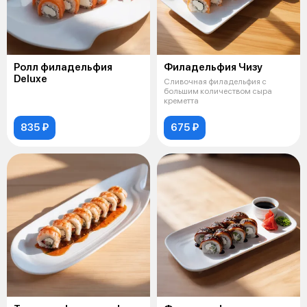
Ролл филадельфия
Филадельфия Чизу
Deluxe
Сливочная филадельфия с
большим количеством сыра
креметта
835 ₽
675 ₽