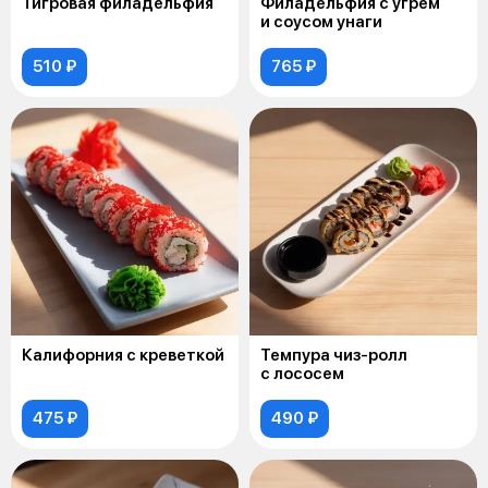
Тигровая филадельфия
Филадельфия с угрем
и соусом унаги
510 ₽
765 ₽
Калифорния с креветкой
Темпура чиз-ролл
с лососем
475 ₽
490 ₽