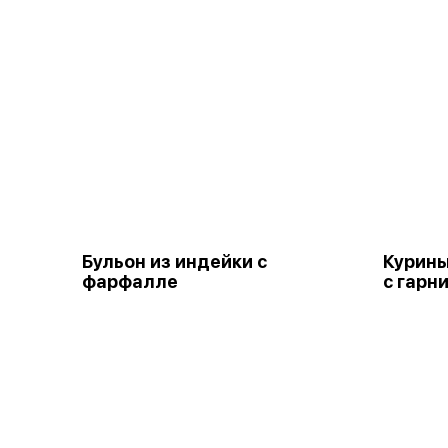
Бульон из индейки с
Курины
фарфалле
с гарн