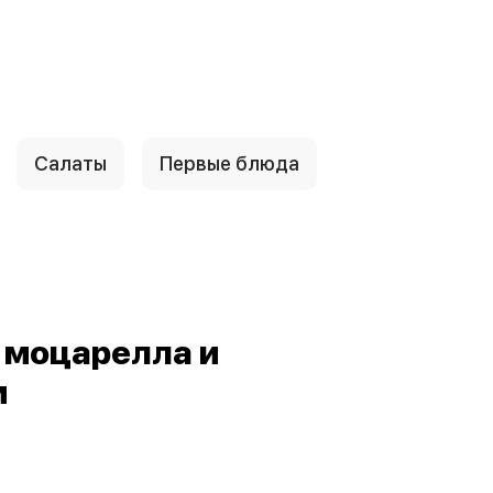
Салаты
Первые блюда
 моцарелла и
м