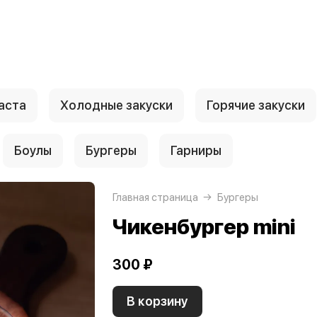
аста
Холодные закуски
Горячие закуски
Боулы
Бургеры
Гарниры
Главная страница
Бургеры
Чикенбургер mini
300 ₽
В корзину